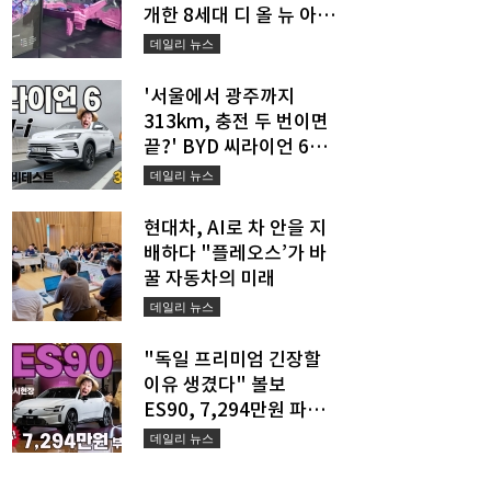
개한 8세대 디 올 뉴 아반
떼의 진짜 경쟁력
데일리 뉴스
'서울에서 광주까지
313km, 충전 두 번이면
끝?' BYD 씨라이언 6
DM-i의 새로운 장거리 공
데일리 뉴스
식
현대차, AI로 차 안을 지
배하다 "플레오스’가 바
꿀 자동차의 미래
데일리 뉴스
"독일 프리미엄 긴장할
이유 생겼다" 볼보
ES90, 7,294만원 파격
승부수 던졌다
데일리 뉴스