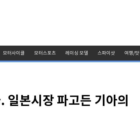
모터사이클
모터스포츠
레이싱 모델
스파이샷
여행/맛
. 일본시장 파고든 기아의