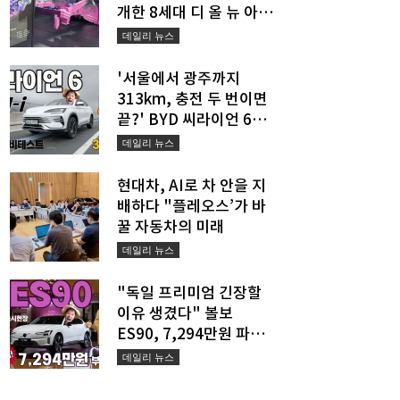
개한 8세대 디 올 뉴 아반
떼의 진짜 경쟁력
데일리 뉴스
'서울에서 광주까지
313km, 충전 두 번이면
끝?' BYD 씨라이언 6
DM-i의 새로운 장거리 공
데일리 뉴스
식
현대차, AI로 차 안을 지
배하다 "플레오스’가 바
꿀 자동차의 미래
데일리 뉴스
"독일 프리미엄 긴장할
이유 생겼다" 볼보
ES90, 7,294만원 파격
승부수 던졌다
데일리 뉴스