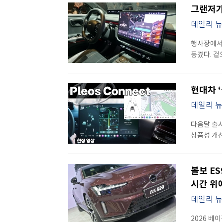
그랜저가
익숙하면서도
유지했지만
데일리 
미래지향적이
형상은 차체
행사장에서
콘셉트카를 
풍겼다. 
조명 아래
핵심은 디자
그랜저보다 
이번 더 뉴
수준 아니냐”는 반응
SDV(소프트웨
현대차 
눈에 들어
설명과 시연
데일리 
라이팅 이
대체하는 
안테나는 
바꾸는 수
다음달 출
고급감 차이가 꽤 크게 느껴
하나의 운영
상품성 개선
앉는 순간 
중심으로 
바뀐다. 
기존 자동
기능까지 
시스템 ‘플
화면 자체가
직관적인 반
기술이었다.
볼보 E
디스플레이로 정리
인포테인먼트 시스
디스플레이
시간 위
가장 인상적
생성형 AI 
가까웠다. 플레오스 커넥트는 현대차그룹이 추진 중인 SDV(Software Defined
현장에서 직
자연스럽게
데일리 
Vehicl
모습이었다.
일정 추천
소프트웨어
자연스러운
가까운 느
2026 베