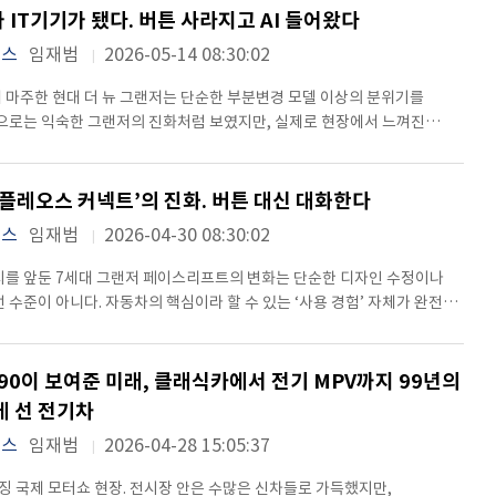
 IT기기가 됐다. 버튼 사라지고 AI 들어왔다
 분위기가 완전히 달랐다. 기존 GN7 특유의 웅장한 비율감은
, 실제로 눈앞에서 본 전면 디자인은 예상보다 훨씬 날렵하고
뉴스
임재범
2026-05-14 08:30:02
었다. 특히 15mm 길어진 프론트 오버행과 함께 강조된 샤크 노즈
를 더 낮고 길어 보이게 만들었고, 얇아진 심리스 호라이즌 램프는 마치
 마주한 현대 더 뉴 그랜저는 단순한 부분변경 모델 이상의 분위기를
보는 듯한 인상을 남겼다.사진으로 볼 때보다 실차 존재감은 훨씬 강했다.
겉으로는 익숙한 그랜저의 진화처럼 보였지만, 실제로 현장에서 느껴진
서 길게 이어지는 램프와 얇아진 헤드램프가 만들어내는 분위기는 기존
인보다 ‘차량의 운영 방식 자체가 바뀌고 있다’는 점이었다. 현대차가
확실히 더 젊고 세련됐다. 행사장 곳곳에서는 “이 정도면 거의 풀체인지
 그랜저를 통해 보여주려 한 건 새로운 세단이 아니라, 앞으로 다가올
도 어렵지 않게 들렸다. 측면으로 이동하자 디테일 변화가 더
어 중심 자동차) 시대의 방향성에 가까웠다. 특히 행사장에서 가장 많은
‘플레오스 커넥트’의 진화. 버튼 대신 대화한다
왔다. 방향지시등이 포함된 펜더 가니쉬는 전면부터 후면까지 이어지는
이 이어진 부분도 플레오스 커넥트(Pleos Connect)였다. 기존 ccNC를
뉴스
임재범
2026-04-30 08:30:02
미지를 자연스럽게 연결했고, 돌출형 샤크핀 안테나를 없앤 히든 타입
차세대 인포테인먼트 시스템인데, 단순히 화면 크기를 키우거나 UI를
차체를 훨씬 깔끔하게 보이게 만들었다. 작은 변화지만 실제 차량 앞에서는
준이 아니었다. 실제 현장에서 경험한 플레오스 커넥트는 자동차 안에
시를 앞둔 7세대 그랜저 페이스리프트의 변화는 단순한 디자인 수정이나
졌다. 실내 분위기는 더 극적이었다. 문을 열고 운전석에
체제(OS)를 통째로 이식한 느낌에 가까웠다.17인치 대형 디스플레이
 수준이 아니다. 자동차의 핵심이라 할 수 있는 ‘사용 경험’ 자체가 완전히
가장 먼저 시선을 압도한 건 새롭게 적용된 17인치 중앙 디스플레이다.
구성된 인터페이스는 공조와 내비게이션, 차량 설정, 엔터테인먼트
현대자동차그룹이 서울 강남 UX 스튜디오에서 공개한 차세대 인포테인먼트
차 인포테인먼트 느낌보다는 고급 전자기기를 보는 듯한 감각에 가까웠다.
하나로 통합됐고, 물리 버튼을 최소화한 대신 스마트폰처럼 빠르고
레오스 커넥트(Pleos Connect)’는 그 변화를 가장 직관적으로 보여주는
 굉장히 얇고 시원하게 펼쳐져 있었고, 주요 주행 정보가 슬림
응성을 구현했다. 화면 전환 속도나 그래픽 완성도 역시 기존 자동차
 현장에서 직접 확인한 이 시스템은 더 이상 자동차에 붙어 있는
S90이 보여준 미래, 클래식카에서 전기 MPV까지 99년의
돼 운전자 시선 이동도 최소화했다. 특히 이번 더 뉴 그랜저에서
템과는 확실히 다른 분위기였다. 현장에서 특히 인상적이었던 건
가 아니라, 차량 자체를 하나의 스마트 디바이스로 재정의하려는 시도에
에 선 전기차
이었던 부분은 현대차 최초로 적용된 AAOS 기반 ‘플레오스 커넥트’였다.
기반 ‘글레오 AI(Gleo AI)’ 시연이었다. 단순 명령형 음성인식을 넘어
접 시연된 생성형 AI ‘글레오 AI’는 기존 음성인식 수준을 넘어서는
 맥락을 이해하고 대화를 이어가는 방식이었는데, 실제로 관계자가 여행
뉴스
임재범
2026-04-28 15:05:37
e) 전략의 첫 결과물이다. 자동차는 이제 출고 시점의 완성도가 끝이 아니라,
 단순 공조 제어나 목적지 설정 정도가 아니라 여행 일정 추천이나
이나 차량 기능 제어를 시연하는 모습은 자동차라기보다 AI 디바이스에
 업데이트를 통해 계속 진화하는 구조로 바뀌고 있다. 실제로 플레오스
 대화까지 이어가는 모습은 “자동차가 점점 하나의 디지털 디바이스가
낌이었다.이 변화가 더 중요하게 느껴졌던 이유는, 플레오스 커넥트가 단순
이징 국제 모터쇼 현장. 전시장 안은 수많은 신차들로 가득했지만,