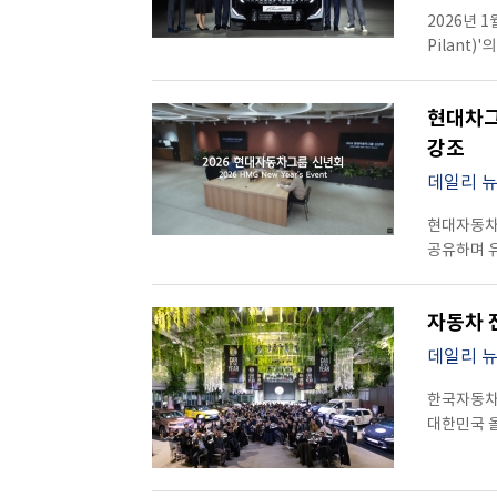
소프트웨어
중심으로 재정
기술의 개
경험을 강화
보여주는’ 
2026년 
하나의 의미
차량이 스스
Intelli
구조를 구
프리미엄 수
표시되면서
Pilant
세단의 방향
보여준다고
조작하는 
전반의 혁신까지 이끌겠다
디자인 개
15,000
르노코리아
보였다. 넓
향상되는 모
현대차그룹은
전략과도 맞
강화한 플래
체험에서도 눈의
성장 책임자
중심의 경험
드러냅니다
2030년까지 약
거점으로, 
성과를 거뒀
하는 ‘하만
현대차그룹
부회장 등 
시장을 겨냥
데시보드를
진짜 변화는
이는 단순한
EX30 C
인게이지 시
전달했습니다.
인상적이었다. 다만 EM90의 한국 시장 출시 여부는 아직 명확
강조
거의 흡사한
버튼을 눌
커졌음을 의미한다. 결국 르노코리아의 ‘퓨
기록하며 
차별화됐습
Korea
중국 시장 
가능성 철학을 보여주었
사용되며,
혁신과 전동
데일리 
“불안정한 
정보를 전
의미를 갖
프리미엄 
예술적이었는
커넥트는 
가능한 성
볼보의 철
인상적이었
결과물이며,
완전히 배
디스플레이
현대자동차그
선명하게 보
생산, 파
결과”라며
UX의 방향성을 명확하
전략적 프
향후 도입을 검토할 
빠른 반응
공유하며 
확고한 입
깊이 경험하
가장 현실
르노코리아
그려졌다. 
웨일 브라
비롯한 주
happyyj
나갈 것”이라고 밝혔다. 차세대 순수 
상태를 파악
엔지니어링
글로벌 기준
스마트폰과
임직원들과 더
정의되는 
인식 기능은
이어졌다고 
재편된 전기
안전성에 대
자동차 
메시지를 통
플래그십 라
기술로 보였
부산공장의 
해석을 제
5개의 레이
제품의 새로
두 모델은 ‘
데일리 
차량은 더 
of Exc
던지는 존
인식하고,
속에서 현대
전환을 상징
플랫폼’으
기술 영역
메시지로 이
첨단 안전 
체질 개선
한국자동차전
소프트웨어 
미리 알려
한국을 기
기술의 방향
기반 안전
밝혔습니다.
대한민국 올
지속적으로 
것으로 보였습니다. 개발 환경 측면에서 공개된
한국에서 
있다는 사실
점에서 혁신적이었어요. 그리고 EX9
과감한 협
차’ 평가 
테크놀로지(Q
인상적이었습
"르노 역사
메시지는 더욱 또렷해졌다. 화려하
없었습니다.
좌담회에서
(페이스리프
협업을 통해
검증 과정을
설명하며, 
그리고 기술
Wilkin
깊은 논의가