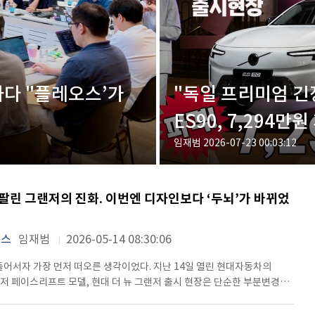
하다 "플레오스’가
"독일 프리미엄 긴
ES90, 7,294만
임재범
2026-07-23 00:03:12
 팔린 그랜저의 진화. 이번엔 디자인보다 ‘두뇌’가 바뀌었
뉴스
임재범
2026-05-14 08:30:06
어서자 가장 먼저 떠오른 생각이었다. 지난 14일 열린 현대자동차의
저 페이스리프트 모델, 현대 더 뉴 그랜저 출시 현장은 단순한 부분변경
기보다, 현대차가 앞으로 그리는 SDV(소프트웨어 중심 자동차) 시대의
는 무대에 가까웠다. 현장 중앙에 자리한 더 뉴 그랜저는