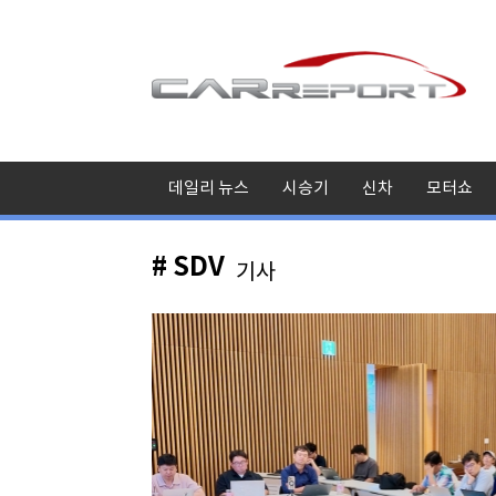
데일리 뉴스
시승기
신차
모터쇼
# SDV
기사