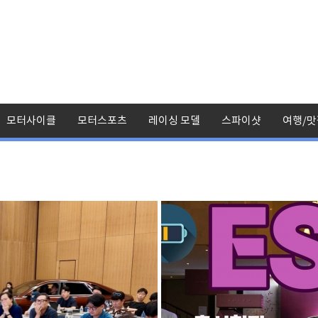
모터사이클
모터스포츠
레이싱 모델
스파이샷
여행/맛