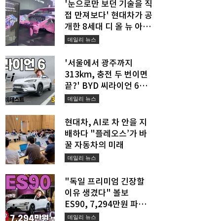
'눈으로만 보던 기술을 직
접 만져보다' 현대차가 공
개한 8세대 디 올 뉴 아반
떼의 진짜 경쟁력
데일리 뉴스
'서울에서 광주까지
313km, 충전 두 번이면
끝?' BYD 씨라이언 6
DM-i의 새로운 장거리 공
데일리 뉴스
식
현대차, AI로 차 안을 지
배하다 "플레오스’가 바
꿀 자동차의 미래
데일리 뉴스
"독일 프리미엄 긴장할
이유 생겼다" 볼보
ES90, 7,294만원 파격
승부수 던졌다
데일리 뉴스