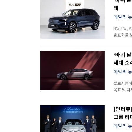
‘바퀴 
이 기술들은
현대차가 
자율주행 
차체는 낮
가능하다.
르노코리아
보여줬습니다. 행사장에 들어서자 가장 먼저 시선을 사로잡은 
차체 강성과
래
직접 마주한
부드럽게 이
‘동승자’에 가까운 존재다. 내비게
전환이다. 2
채운 디스
전자제어 서
시대를 미
경계를 허무
데일리 
구조를 과감
기능과 성
개념을 완전
(HBC) 
happyyj
조용하지만 강하게 남는
단순해졌고,
여기에 AI
디스플레이
기존보다 승
보이는 공간
4월 1일,
안내와 온라
제어하며, 
없이 자연스
흥미로웠던 
요소를 과
발표회를 넘
무엇보다 인
아우르는 자
세계 최초의
사람들뿐 아
있었고, 버
무대였습니
맞는 장소를
지속적으로 
만든 기술
고객들이 많
마감은 여전
기능과 기술
안내를 넘어
단축해 시장 대응 속
블랙은 더 
대한민국에
훨씬 더 
‘바퀴 
경험존은 마
화면을 모
기반 강화다
디스플레이와는 확연히 달랐
실감할 수 있는 순간이었다. 198
흐를수록 차
‘자동차’라
세대 순수
정보는 플로
계획이며,
미래차의 핵
자리를 지켜
‘계속 성장하는 존재’처
EX90은 
높여준다. 플레오스 커넥트의 또 다른 핵심은 ‘앱 마켓(App Market)’이다. 자동차가
동시에 확
기술은 단
데일리 
있었다. 익
전기차가 
선을 덜어
더 이상 
생산 체계
적용된 디
자동차는 
차량 전반을
위한 결정체
보여주는 요
SUV 및 
볼보자동차코
‘하만 레디
임재범기자 h
보여준다. 
넘어 빛을
없이도 콘텐
충전 효율, 
목표 및 차
정차하거나
333마력에
DRL이 위
스포티파이 
측면에서도 
고금리·고물
인상적이었습
약 3.9초
살아있는 
영상을 보고
그랑 콜레
경영 환경 
주차 중 영
움직임이 인상적이다. 전동화 시대의 핵심 
여백의 미
앞으로는 게
시장 내 입
[인터뷰
시장 4위를
경험으로 바
최대 약 10
미래적인 매력을 뿜어냈습니다.
개발자들이
Tech)를
위상을 이어갔으
그룹 리
더해지면서,
주행거리까지
머무르지 않
하나의 ‘플
경쟁력을 강화할 계획이다. 이와
EX30(1,
체감했습니다. 한 단계 더 나아간 기술은 ‘하만 레디 비전 AR 
약 3,10
Core)’
데일리 
플레오스 
낸다. 연구
네이버 웨
HUD가 정
단순히 넓다는 표