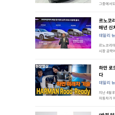
커넥트는 
되어간다”는 걸 체감하게
편의장비가
그중에서도
설계됐다. 
스마트폰처
플랫폼이라
부스가 아
완전히 다른 접근이다. 운전석에 앉아 
음악, 게임
연결하는 통
구성되어 있
기존처럼 
관계자들이
르노코리
AI, 자율
의미를 담고 있었다. 1927년 스웨덴 예
안에서 좌측
공간으로 바
현대차그룹은
단어를 자동
매년 신
경고등, 차
이해가 갔다. 실내 곳곳의 변화도 꽤 흥미로웠다. 기존 송풍구 조작 
적용하겠다는
공개하며 자
미디어, 
데일리 
적용한 전
주행 상황
시스템까지
디스플레이가
작동하는 
데이터를 
전환되는 지금
중심 인터
르노코리아
중심으로 바람을 
자체가 하나
그 시간을
자주 사용하
시장 공략에
기능은 ‘스
플레오스 커넥트가
멈추게 한 
고려한 설계가 느껴진다. 조작 방식은
서울에서 기
활용해 유
그랜저의 진
등장한 이 
앱을 실행
한국 시장 전략과 신차
달라졌다.
디자인과 
혁신적이었
하만 로
‘3핑거 제
대 이상의
신선했다.이
인상적이었
‘일반 가정
콘텐츠를 
생산해 국내
다
차세대 하
변할 것인
기간 동안 
있다. 하단
단순한 신차
않았지만, 
데일리 
‘확장성’이
무엇보다 스
있어, 운전 중 불필
추진하겠다는 계획이다. 이날 간담회에
새로운 하이
기능을 추가
전기차들이 
플레오스 커
전기차와 
지난 4월 8
더해지면서 
스트리밍 
클래식카는
언어 모델 
모델과 소
자동차가 
뒷좌석에 
결합되면 자동차
달라졌지만
고려해 반응
강조했다. 
HARMAN
그랜저지만,
단순한 내
자연스럽게 
찾아주고, 
경쟁력을 
그대로 ‘이
현장에서도
20만대 이
있었다.ES
전달해도 
생태계 조