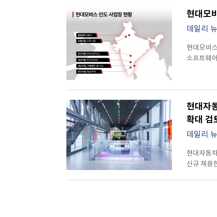
이름을 올렸
스마트폰’
차량을 ‘지
의미를 담고
경험은 단순
사운드시스
방향성에 대
이어지던 글로
철학을 바
현대모비
이상의 차량
이번 차의
중국(베이징
위치와 실
역설했습니다. 정 회장님은 현대차그룹이 보유한 ‘움직이는 실체(Ph
2023년 
통해, 프리
카오디오 영
미래 비전을
데일리 
어우러져 전
공정’ 데이
늘어났다. 
포함한 하
스트림쉐어’
결정의 배
차량에 앉
갖춘 현대차
원인으로 지
EX90·
즐길 수 있
현대모비스
브랜드 CEO 
공간’임을 
설계와 제조
차종에서도
구축하고,
만들어내는
소프트웨어
& CEO o
‘사운드 라운지’를 완
분야에서의
(FCEV)
브랜드 경험
있는 기능
드라이브를
차별점으로 
기반으로 1
보고 다양
출시도 주목
수준을 한 
여기에 AI
차량(SDV
이르기까지
625km(
나은 가치와
포르쉐, 폭
지원 대상을
‘음향 장비’가
현대모비스
꾸준히 주
인증받지 않
리더들도 
총 25대를
무상으로 확
Explore
엿볼 수 있습니다. 현대모비스는 이러한 혁신의
원하면서도
안정적이고
SDV(Sof
현대자동차
신설해 SDV
서비스는 물
기술들은 
강화에 집중
한국적 감
680마력에 
모빌리티 기
트렌드를 반
확대 검
차량 내에
‘현실적인 
연구 분소를
기대됩니다."라고 강조했
볼보의 자신
현대모비스 
‘슈퍼크루즈’ 등이 이름을 
차량 상태 
구성하는 
만합니다.
밝혔습니다
데일리 
트림은 1억
동력에 대한 기대감을 높였습니다
대한민국 
정비를 넘
이동수단이 
특성을 반
몰입감입니
경쟁력을 확
동커볼케 사
크로스오버
환경을 구
단순한 기술
현대자동차그
대응하며 
최적의 운전
공략하려는 의지가 확
강조하며, 
△올해의 
업데이트·
빠르게 달
신규 채용한
인포테인먼
안내를 제공
분명했습니다
과감한 도전과 혁신
MPV △
더욱 매끄
happyyj
현대차그룹
전장 부품을
기반으로 구
중심 철학이
“변화는 선
소프트테크
지속적인 투
강화하기 
인도 고객사
경험을 제공
현실로 다
확산하는 데
내연기관 세
의 가치를 
전체 채용
공격적인 목표 
토크와 출력
더욱 기대되
당부했습니
△올해의 내
대구에도 공
채용은 전동
미래 모빌
총괄 부회장 (
나아가는 힘으
하이브리드
고객 접점