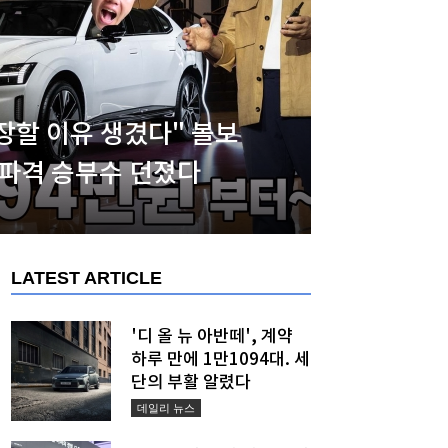
장할 이유 생겼다" 볼보
원 파격 승부수 던졌다
LATEST ARTICLE
'디 올 뉴 아반떼', 계약
하루 만에 1만1094대. 세
단의 부활 알렸다
데일리 뉴스