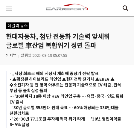
데일리 뉴스
현대자동차, 첨단 전동화 기술력 앞세워
글로벌 車산업 복합위기 정면 돌파
임재범
발행일 2025-09-19 05:07:55
-
, 사상 최초로 해외 시장서 개최해 중장기 전략 발표
- ▲확장된 하이브리드 라인업 ▲현지전략 전기차 ▲EREV ▲
수소전기차 등 전 영역 아우르는 전동화 기술력으로 EV 캐즘, 관세
부담 등 불확실성 돌파
… ’30년까지 18종 이상 HEV 라인업 구축 … 유럽·중국·인도 특화
EV 출시
- ’30년 글로벌 555만대 판매 목표 … 60% 해당되는 330만대를
친환경차로
- ’26~30년 77.3조원 투자해 적극 위기 타개 … ’30년 영업이익률
8~9% 달성