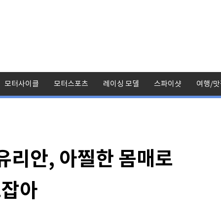
모터사이클
모터스포츠
레이싱 모델
스파이샷
여행/맛
유리안, 아찔한 몸매로
로잡아