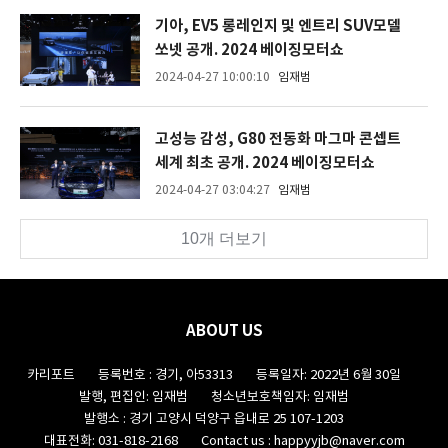
기아, EV5 롱레인지 및 엔트리 SUV모델
쏘넷 공개. 2024 베이징모터쇼
2024-04-27 10:00:10
임재범
고성능 감성, G80 전동화 마그마 콘셉트
세계 최초 공개. 2024 베이징모터쇼
2024-04-27 03:04:27
임재범
10개 더보기
ABOUT US
카리포트
등록번호 : 경기, 아53313
등록일자: 2022년 6월 30일
발행, 편집인: 임재범
청소년보호책임자: 임재범
발행소 : 경기 고양시 덕양구 읍내로 25 107-1203
대표전화: 031-818-2168
Contact us :
happyyjb@naver.com